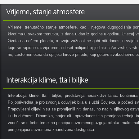
Vrijeme, stanje atmosfere
Vrijeme, trenutačno stanje atmosfere, kao i njegova dugogodišnja pona
životima u svakom trenutku, iz dana u dan iz godine u godinu. Utjecaj vr
života na našem planetu, a svoju važnost ne gubi niti danas, u svijetu v
koje se rapidno razvija prema deset milijarditoj jedinki naše vrste; vr
no, često nemoćna da spriječi hirove prirode, koji gotovo svakodnevno o
Interakcija klime, tla i biljke
Interakcija klime, tla i biljke, predstavlja neraskidivi lanac kontinuir
Poljoprivredna je proizvodnja oduvijek bila u službi Čovjeka, a počeci svj
Prapovijesni ciljevi nisu se promijenili niti danas, no načini njihovog os
i u budućnosti. Dinamika, smjer ali i opravdanost tih promjena trebaju 
vodeći se s četiri temeljna principa suvremenog uzgoja biljaka: maksimalizac
primjenjujući suvremena znanstvena dostignuća.