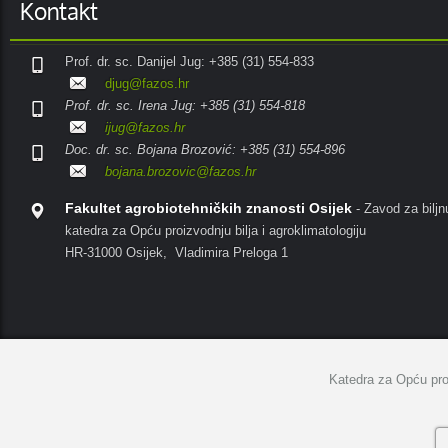
Kontakt
Prof. dr. sc. Danijel Jug: +385 (31) 554-833
djug@fazos.hr
Prof. dr. sc. Irena Jug: +385 (31) 554-818
ijug@fazos.hr
Doc. dr. sc. Bojana Brozović: +385 (31) 554-896
bojana.brozovic@fazos.hr
Fakultet agrobiotehničkih znanosti Osijek
- Zavod za biljn
katedra za Opću proizvodnju bilja i agroklimatologiju
HR-31000 Osijek, Vladimira Preloga 1
Katedra za Opću proi