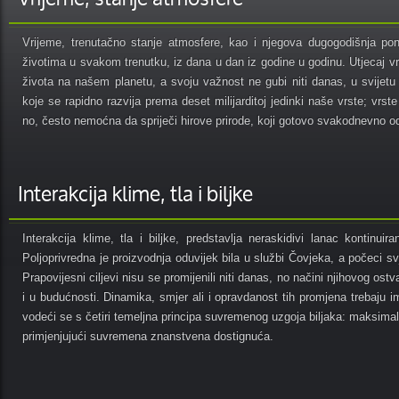
Vrijeme, trenutačno stanje atmosfere, kao i njegova dugogodišnja pona
životima u svakom trenutku, iz dana u dan iz godine u godinu. Utjecaj vr
života na našem planetu, a svoju važnost ne gubi niti danas, u svijetu v
koje se rapidno razvija prema deset milijarditoj jedinki naše vrste; vr
no, često nemoćna da spriječi hirove prirode, koji gotovo svakodnevno o
Interakcija klime, tla i biljke
Interakcija klime, tla i biljke, predstavlja neraskidivi lanac kontinuir
Poljoprivredna je proizvodnja oduvijek bila u službi Čovjeka, a počeci svj
Prapovijesni ciljevi nisu se promijenili niti danas, no načini njihovog os
i u budućnosti. Dinamika, smjer ali i opravdanost tih promjena trebaju 
vodeći se s četiri temeljna principa suvremenog uzgoja biljaka: maksimalizac
primjenjujući suvremena znanstvena dostignuća.