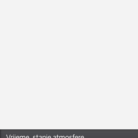
Linkovi
Hrvatsko društvo za proučavanje obrade tla
Portal Poljoprivrednog fakulteta u Osijeku
Hrvatsko agrometeorološko društvo
Ministarstvo znanosti i obrazovanja RH
Ministarstvo poljoprivrede, ribarstva i ruralnog razvoja
Ministarstvo zaštite okoliša i energetike
Državni hidrometeorološki zavod
Europski centar za srednjoročne prognoze vremena
ResearchGate
Vrijeme, stanje atmosfere